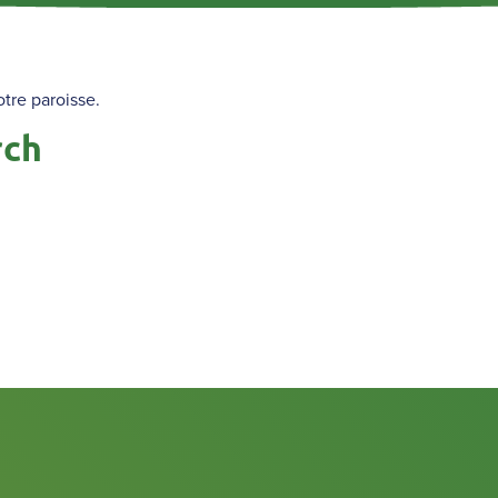
otre paroisse.
rch