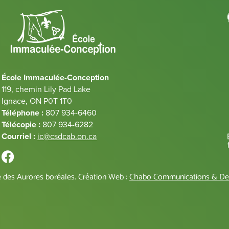
École Immaculée-Conception
119, chemin Lily Pad Lake
Ignace, ON P0T 1T0
Téléphone :
807 934-6460
Télécopie :
807 934-6282
Courriel :
ic@csdcab.on.ca
ue des Aurores boréales. Création Web :
Chabo Communications & De