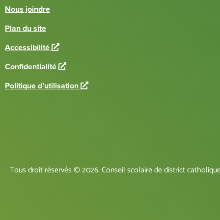
Nous joindre
Plan du site
L
Accessibilité
i
L
Confidentialité
e
i
n
L
Politique d’utilisation
e
e
i
n
x
e
e
t
n
x
e
e
t
r
x
e
n
t
r
e
e
n
Tous droit réservés © 2026. Conseil scolaire de district catholiq
r
e
n
e