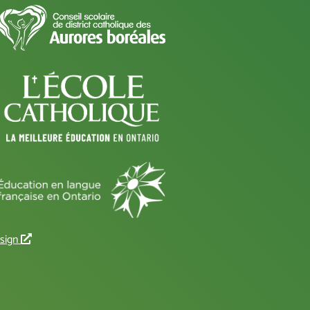
L
sign
i
e
n